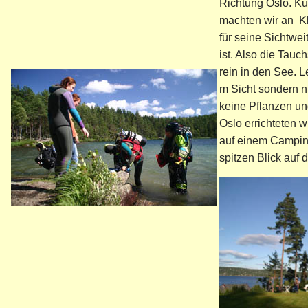
Richtung Oslo. Ku
machten wir an
Kl
für seine Sichtwe
ist. Also die Tau
rein in den See. L
m Sicht sondern n
keine Pflanzen und
Oslo errichteten 
auf einem Campin
spitzen Blick auf 