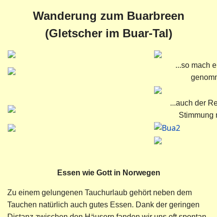
Wanderung zum Buarbreen
(Gletscher im Buar-Tal)
...so mach 
genomm
...auch der R
Stimmung n
Essen wie Gott in Norwegen
Zu einem gelungenen Tauchurlaub gehört neben dem
Tauchen natürlich auch gutes Essen. Dank der geringen
Distanz zwischen den Häusern fanden wir uns oft spontan